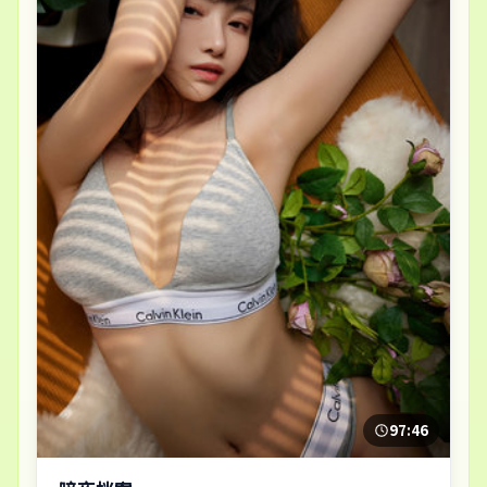
97:46