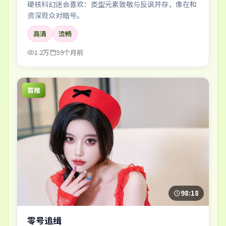
硬核科幻迷会喜欢：类型元素致敬与反讽并存，像在和
资深观众对暗号。
高清
流畅
1.2万
59个月前
首推
98:18
零号追缉