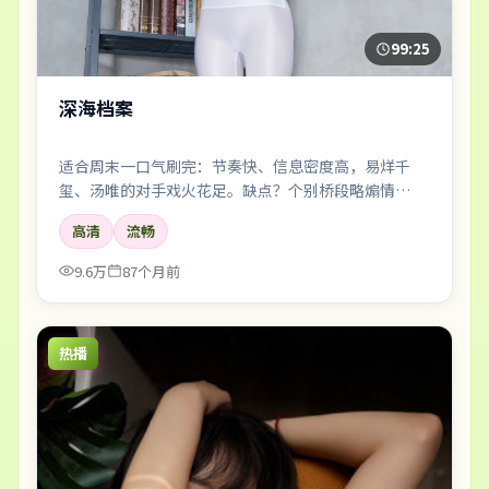
99:25
深海档案
适合周末一口气刷完：节奏快、信息密度高，易烊千
玺、汤唯的对手戏火花足。缺点？个别桥段略煽情——
但瑕不掩瑜。
高清
流畅
9.6万
87个月前
热播