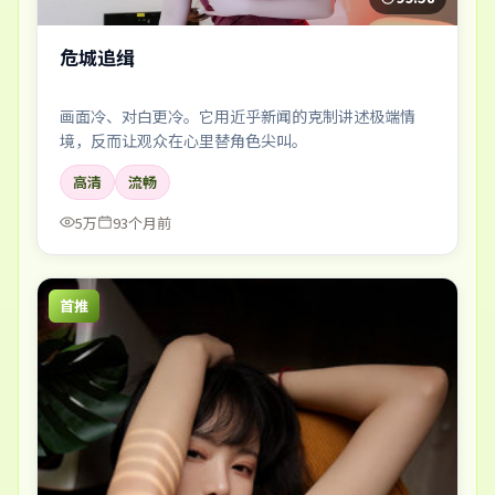
危城追缉
画面冷、对白更冷。它用近乎新闻的克制讲述极端情
境，反而让观众在心里替角色尖叫。
高清
流畅
5万
93个月前
首推