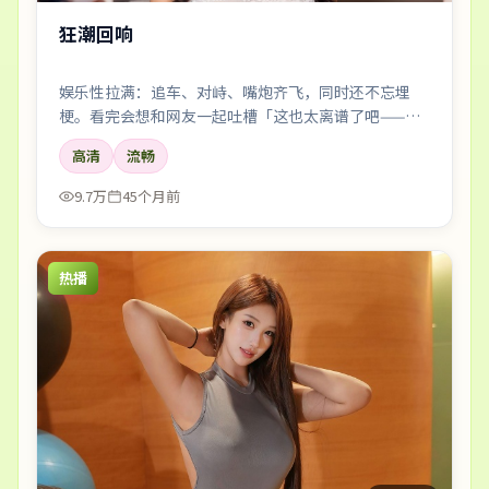
狂潮回响
娱乐性拉满：追车、对峙、嘴炮齐飞，同时还不忘埋
梗。看完会想和网友一起吐槽「这也太离谱了吧——但
好爽」。
高清
流畅
9.7万
45个月前
热播