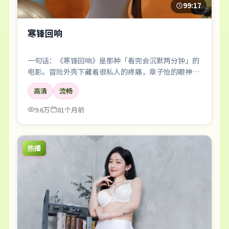
99:17
寒锋回响
一句话：《寒锋回响》是那种「看完会沉默两分钟」的
电影。冒险外壳下藏着很私人的疼痛，章子怡的眼神戏
尤其要命。
高清
流畅
9.6万
81个月前
热播