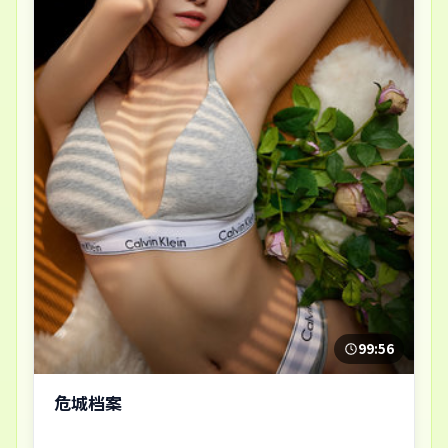
99:56
危城档案