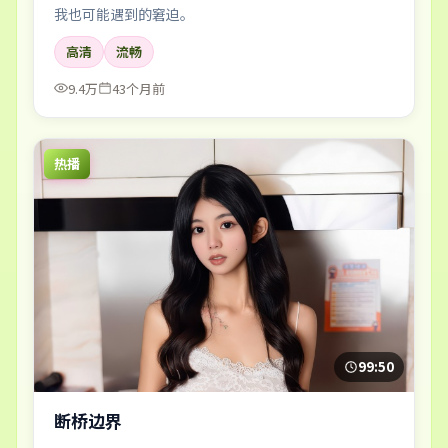
我也可能遇到的窘迫。
高清
流畅
9.4万
43个月前
热播
99:50
断桥边界