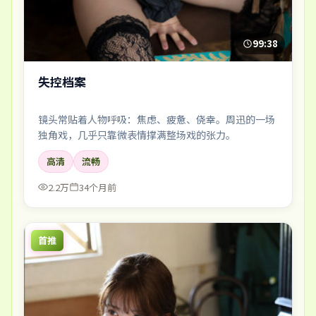
99:38
失控档案
镜头常贴着人物呼吸：焦虑、疲惫、侥幸。周迅的一场
独角戏，几乎只靠微表情撑满整场戏的张力。
高清
流畅
2.2万
34个月前
首推