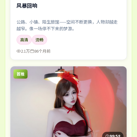
风暴回响
公路、小镇、陌生旅馆——空间不断更换，人物却越走
越窄。像一场停不下来的梦游。
高清
流畅
2.1万
86个月前
首推
99:58