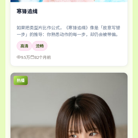
寒锋追缉
如果把类型片比作公式，《寒锋追缉》像是「故意写错
一步」的推导：你熟悉动作的每一步，却仍会被带偏。
高清
流畅
9.5万
82个月前
热播