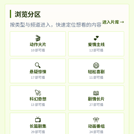
浏览分区
进入片库 →
按类型与频道进入，快速定位想看的内容
🎬
💕
动作大片
爱情主线
10
部可播
12
部可播
🔍
😄
悬疑惊悚
轻松喜剧
17
部可播
11
部可播
🚀
📖
科幻奇想
剧情长片
13
部可播
27
部可播
📺
🎌
长篇剧集
动画番组
29
部可播
24
部可播